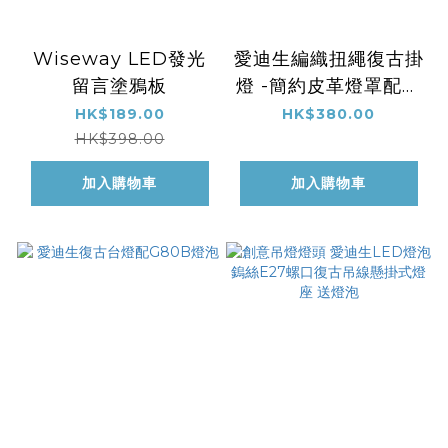
Wiseway LED發光
愛迪生編織扭繩復古掛
留言塗鴉板
燈 -簡約皮革燈罩配愛
迪生復古燈泡
HK$189.00
HK$380.00
HK$398.00
加入購物車
加入購物車