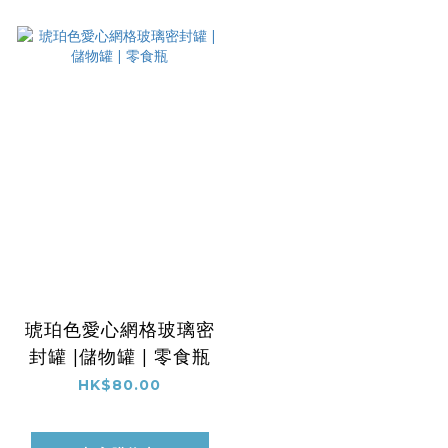
琥珀色愛心網格玻璃密
封罐 |儲物罐 | 零食瓶
HK$80.00