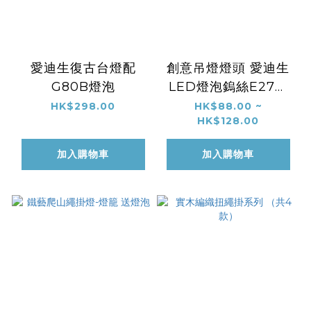
愛迪生復古台燈配
創意吊燈燈頭 愛迪生
G80B燈泡
LED燈泡鎢絲E27螺
口復古吊線懸掛式燈座
HK$298.00
HK$88.00 ~
HK$128.00
送燈泡
加入購物車
加入購物車