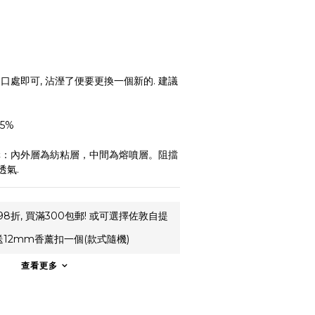
口處即可, 沾溼了便要更換一個新的. 建議
5%
構：內外層為紡粘層，中間為熔噴層。阻擋
透氣.
8折, 買滿300包郵! 或可選擇佐敦自提
送12mm香薰扣一個(款式隨機)
查看更多