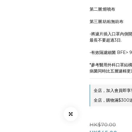
第二層:熔噴布
第三層:紡粘無紡布
-將濾片插入口罩內側開
最長不要超過3日.
-有效隔濾細菌 BFE> 9
*參考醫用外科口罩結
病菌同時比五層濾棉更
全店，加入會員即享9
全店，購物滿$300
HK$70.00