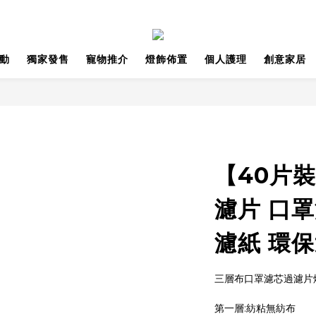
動
獨家發售
寵物推介
燈飾佈置
個人護理
創意家居
【40片裝
濾片 口罩
濾紙 環
三層布口罩濾芯過濾片
第一層:紡粘無紡布