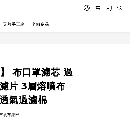
天然手工皂
全部商品
】 布口罩濾芯 過
濾片 3層熔噴布
保透氣過濾棉
熔噴布濾棉