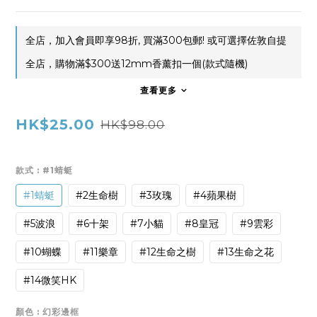
全店，加入會員即享98折, 買滿300包郵! 或可選擇佐敦自提
全店，購物滿$300送12mm香薰扣一個(款式隨機)
查看更多
HK$25.00
HK$98.00
款式
: #1蜻蜓
#1蜻蜓
#2生命樹
#3玫瑰
#4蘋果樹
#5波浪
#6十架
#7小貓
#8皇冠
#9雲彩
#10蝴蝶
#11樂章
#12生命之樹
#13生命之花
#14微笑HK
顏色
: 幻彩邊框