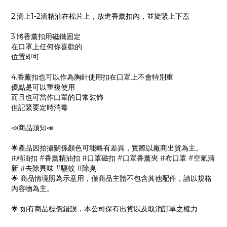
2.滴上1-2滴精油在棉片上，放進香薰扣內，並旋緊上下蓋
3.將香薰扣用磁鐵固定
在口罩上任何你喜歡的
位置即可
4.香薰扣也可以作為胸針使用扣在口罩上不會特別重
優點是可以重複使用
而且也可當作口罩的日常裝飾
但記緊要定時消毒
📣商品須知📣
🌟產品因拍攝關係顏色可能略有差異，實際以廠商出貨為主。
#精油扣 #香薰精油扣 #口罩磁扣 #口罩香薰夾 #布口罩 #空氣清
新 #去除異味 #驅蚊 #除臭
🌟 商品情境照為示意用，僅商品主體不包含其他配件，請以規格
內容物為主。
🌟 如有商品標價錯誤，本公司保有出貨以及取消訂單之權力