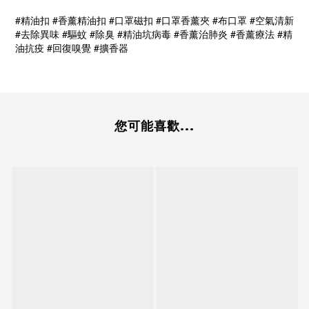
#精油扣 #香薰精油扣 #口罩磁扣 #口罩香薰夾 #布口罩 #空氣清新
#去除異味 #驅蚊 #除臭 #精油坑病毒 #香薰治肺炎 #香薰療法 #精
油抗疫 #回復嗅覺 #擴香器
您可能喜歡...