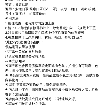
材質：優質鈦鋼
適用：多種口罩(醫療口罩或布口罩)、衣領、袖口、領呔 或 絲巾
尺寸：直徑15mm*厚度5mm
使用方法：
1.握住底蓋，逆時針方向旋開上蓋
2.滴上1-2滴精油在擴香棉片上，放進香薰扣內，並旋緊上下蓋
3.將香薰扣用磁鐵固定在口罩上任何你喜歡的位置即可
4.香薰扣也可以作為胸針、衣領、袖口、領呔 或 絲巾
*此款有坑紋 更容易扭開!*
優點是可以重複使用
也可當作口罩的日常裝飾
請緊記香薰扣也要定時消毒
📣商品須知📣
🌟商品顏色會因電腦螢幕設定而略有色差，拍攝亦有可能產生色
差，圖片僅供參考，請以實際收到商品為準。
🌟 商品情境照為示意用，僅商品主體不包含其他配件，請以規格
內容物為主。
🌟 請注意孩童及寵物使用，避免窒息風險。
🌟內含細小零件，請將商品放置寵物及小孩不易取得之處，避免
吞食等危險發生。
🌟請勿存放於高溫或日光直射處，並請遠離火源。
🌟請勿使用於用途外之行為。