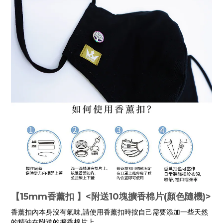
【15mm香薰扣 】<附送10塊擴香棉片(顏色隨機)>
香薰扣內本身沒有氣味,請使用香薰扣時按自己需要添加一些天然
的精油在附送的擴香棉片上。