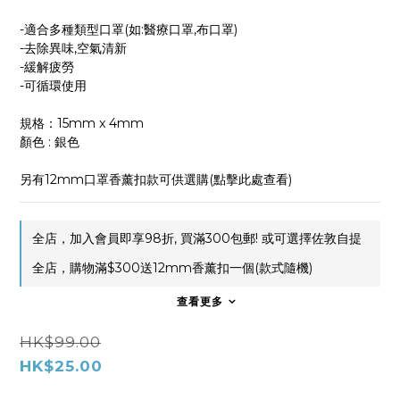
-適合多種類型口罩(如:醫療口罩,布口罩)
-去除異味,空氣清新
-緩解疲勞
-可循環使用
規格：15mm x 4mm
顏色 : 銀色
另有12mm口罩香薰扣款可供選購(點擊此處查看)
全店，加入會員即享98折, 買滿300包郵! 或可選擇佐敦自提
全店，購物滿$300送12mm香薰扣一個(款式隨機)
查看更多
HK$99.00
HK$25.00