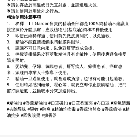
🌟請勿存放於高溫或日光直射處，並請遠離火源。
🌟請勿使用於用途外之行為。
精油使用注意事項
1. 稀釋：TT-Garden售賣的精油全部都是100%純精油不建議直
接塗抹於身體肌膚，應以植物油(基底油)調和稀釋後使用
2. 即使已經稀釋過，使用前先做皮膚測試，以免過敏。
3. 精油不能直接接觸眼睛黏膜與眼球。
4. 建議不可任意內服，以免對肝腎造成負擔。
5. 檸檬等柑橘果皮類萃取精油具有光敏性，使用後應避免接受
陽光照射。
6. 嬰幼兒、孕婦、氣喘患者、肝腎病人、癲癇患者、癌症患
者，須經由專業人士指導下使用。
7. 精油一旦過量使用，就會造成負擔，也很有可能引起過敏。
8. 使用時如感到頭暈、噁心等，就要立即停止接觸精油，把門
窗打開透氣，並攝取水分來加速排出。
#精油扣 #香薰精油扣 #口罩磁扣 #口罩香薰夾 #布口罩 #空氣清新
#去除異味 #驅蚊 #除臭 #精油坑病毒 #香薰治肺炎 #香薰療法 #精
油抗疫 #回復嗅覺 #擴香器