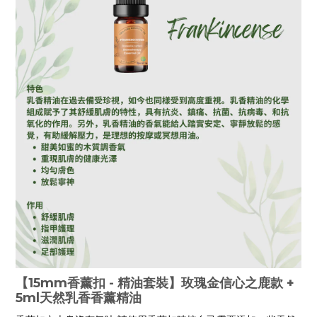
【15mm香薰扣 - 精油套裝】玫瑰金信心之鹿款 +
5ml天然乳香香薰精油