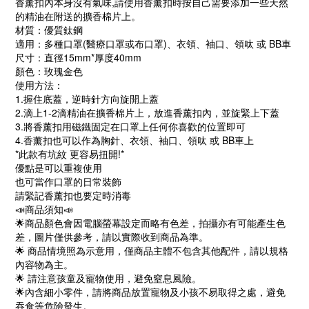
香薰扣內本身沒有氣味,請使用香薰扣時按自己需要添加一些天然
的精油在附送的擴香棉片上。
材質：優質鈦鋼
適用：多種口罩(醫療口罩或布口罩)、衣領、袖口、領呔 或 BB車
尺寸：直徑15mm*厚度40mm
顏色：玫瑰金色
使用方法：
1.握住底蓋，逆時針方向旋開上蓋
2.滴上1-2滴精油在擴香棉片上，放進香薰扣內，並旋緊上下蓋
3.將香薰扣用磁鐵固定在口罩上任何你喜歡的位置即可
4.香薰扣也可以作為胸針、衣領、袖口、領呔 或 BB車上
*此款有坑紋 更容易扭開!*
優點是可以重複使用
也可當作口罩的日常裝飾
請緊記香薰扣也要定時消毒
📣商品須知📣
🌟商品顏色會因電腦螢幕設定而略有色差，拍攝亦有可能產生色
差，圖片僅供參考，請以實際收到商品為準。
🌟 商品情境照為示意用，僅商品主體不包含其他配件，請以規格
內容物為主。
🌟 請注意孩童及寵物使用，避免窒息風險。
🌟內含細小零件，請將商品放置寵物及小孩不易取得之處，避免
吞食等危險發生。