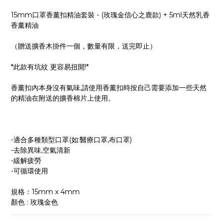
15mm口罩香薰扣精油套裝 - (玫瑰金信心之鹿款) + 5ml天然乳香
香薰精油
（贈送擴香木掛件一個，數量有限，送完即止）
*此款有坑紋 更容易扭開!*
香薰扣內本身沒有氣味,請使用香薰扣時按自己需要添加一些天然
的精油在附送的擴香棉片上使用。
-適合多種類型口罩(如:醫療口罩,布口罩)
-去除異味,空氣清新
-緩解疲勞
-可循環使用
規格：15mm x 4mm
顏色 : 玫瑰金色