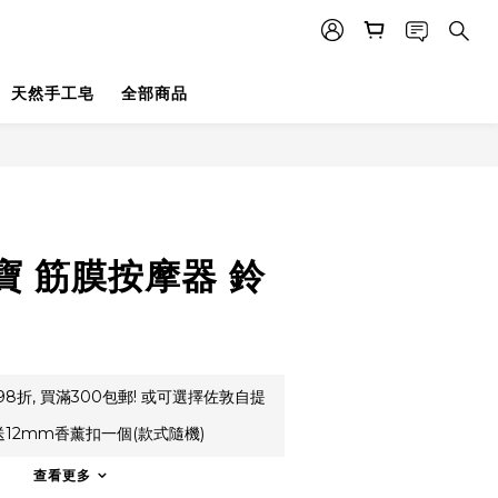
天然手工皂
全部商品
寶 筋膜按摩器 鈴
8折, 買滿300包郵! 或可選擇佐敦自提
送12mm香薰扣一個(款式隨機)
查看更多