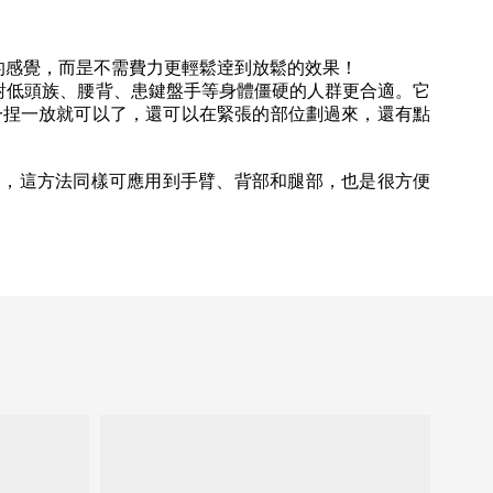
的感覺，而昰不需費力更輕鬆逹到放鬆的效果！
對低頭族、腰背、患鍵盤手等身體僵硬的人群更合適。它
一捏一放就可以了，還可以在緊張的部位劃過來，還有點
了，這方法同樣可應用到手臂、背部和腿部，也是很方便