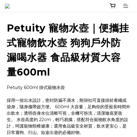
Petuity 寵物水壺｜便攜挂
式寵物飲水壺 狗狗戶外防
漏喝水器 食品級材質大容
量600ml
Petuity 600ml 掛式寵物水壺
採用一按出水設計，密封防漏不滴水，附掛扣可直接掛於牽繩或
袋身，隨身攜帶超方便。 600ml 大容量，足夠你的受寵長時間外
出飲水；透明壺身水位清晰可視，全機可拆洗，清潔徹底更衛
生。 水壺高度約 22cm，輕巧易攜，搭配符合寵物飲水角度的設
計，呵護寵物頸椎健康；選用食品級安全材質，飲水更安心，是
日常遛狗、行山、短途出遊的必備好物。