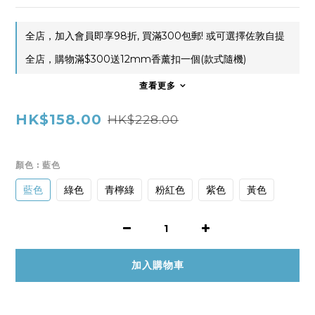
全店，加入會員即享98折, 買滿300包郵! 或可選擇佐敦自提
全店，購物滿$300送12mm香薰扣一個(款式隨機)
查看更多
HK$158.00
HK$228.00
顏色
: 藍色
藍色
綠色
青檸綠
粉紅色
紫色
黃色
加入購物車