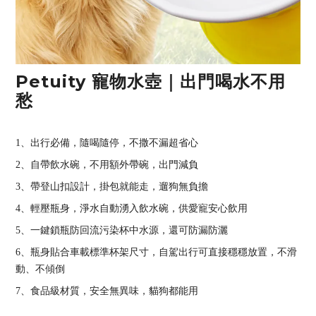
Petuity 寵物水壺｜出門喝水不用
愁
1、出行必備，隨喝隨停，不撒不漏超省心
2、自帶飲水碗，不用額外帶碗，出門減負
3、帶登山扣設計，掛包就能走，遛狗無負擔
4、輕壓瓶身，淨水自動湧入飲水碗，供愛寵安心飲用
5、一鍵鎖瓶防回流污染杯中水源，還可防漏防灑
6、瓶身貼合車載標準杯架尺寸，自駕出行可直接穩穩放置，不滑
動、不傾倒
7、食品級材質，安全無異味，貓狗都能用