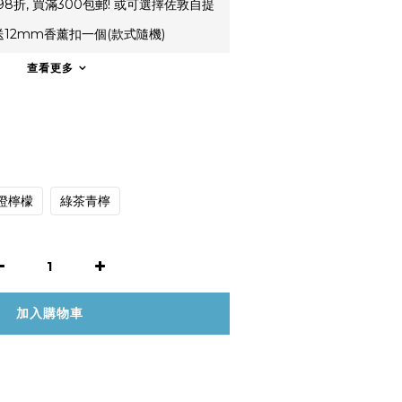
8折, 買滿300包郵! 或可選擇佐敦自提
送12mm香薰扣一個(款式隨機)
查看更多
橙檸檬
綠茶青檸
加入購物車