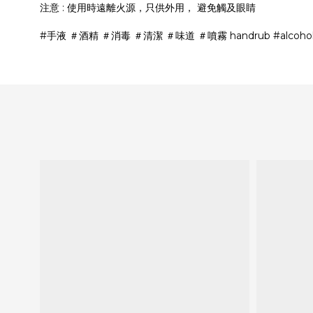
注意
:
使用時遠離火源，只供外用
，
避免觸及眼睛
#手液 ＃酒精 ＃消毒 ＃清潔 ＃味道 ＃噴霧 handrub #alcohol dis