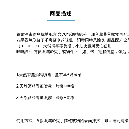
商品描述
獨家消毒除臭抗菌配方:含70%酒精成分，加入蘆薈萃取物再配
花果香氣取替了消毒藥水的味道，消毒同時又除臭. 產品配方全天然, 不含
（triclosan）. 天然消毒零負擔，小朋友也可安心使用.
噴嘴設計 方便噴灑於雙手或物件上，如手機，電腦鍵盤，鎖匙
1.天然香薰酒精噴霧 - 薰衣草+
洋金菊
2.天然酒精香薰噴霧 - 甜橙+
檸檬
3.
天然酒精香薰噴霧 - 綠茶+青檸
使用方法
:
直接噴灑於雙手搓乾或物體表面抹拭，即可達到清潔