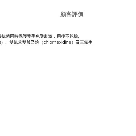
顧客評價
毒抗菌同時保護雙手免受刺激，用後不乾燥.
）、雙氯苯雙胍己烷（chlorhexidine）及三氯生