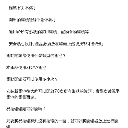
-
輕鬆省力不傷手
-
開出的罐頭邊緣平滑不界手
-
適用於所有形狀的家用罐頭，寵物食物罐頭等
-
安全貼心設計
,
產品必須放在罐頭上然後按掣才會啟動
電動開罐器使用什麼類型的電池？
本產品使用
2
粒
AA
電池
電動開罐器可以使用多少次？
安裝新電池後大約可以開啟
70
次所有形狀的罐頭，實際次數視乎
電池的電量而定。
易拉罐罐頭可以開嗎？
只要將易拉罐翻到沒有拉環的一面，就可以將開罐器放上進行開
罐。