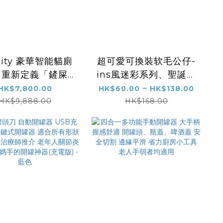
uity 豪華智能貓廁
超可愛可換裝软毛公仔-
：重新定義「鏟屎
ins風迷彩系列、聖誕系
的幸福｜高級鋼琴
列、深冬系列、畢業季
HK$7,800.00
HK$60.00 ~ HK$138.00
艺機殼 您貓咪的黑
系列潮搭隨你換，畢業
HK$9,888.00
HK$168.00
殿 - 靜睿黑 (送集
聖誕新年禮物新寵（同
1卷/20個+貓砂5
款服飾顔色图案隨機）
袋）