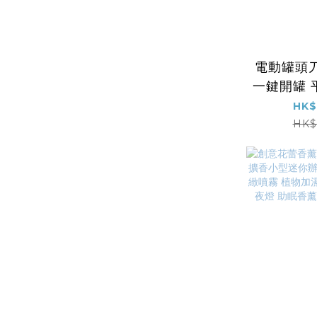
電動罐頭
一鍵開罐 
供電 所有
HK$
炎老年人
HK$
神器(電池