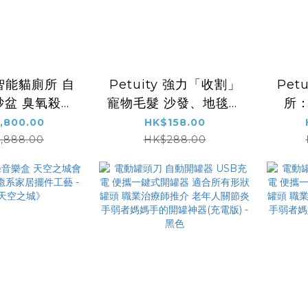
y 智能貓廁所 自
Petuity 強力「收割」
Pet
砂盆 臭氧殺菌
寵物毛髮 沙發、地毯、
所
大號 APP
衣物的救星 寵物窩墊清
官」
,800.00
HK$158.00
 高清視頻監控
潔神器 強力寵物毛髮清
漆工
,888.00
HK$288.00
无異味（送集
潔刷（大、小號一套）
曜石宮
卷/20個）
便袋