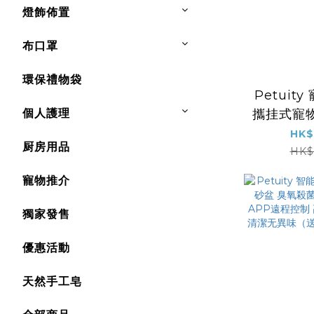
燈飾佈置
布口罩
環保禮物袋
Petuit
個人護理
攜挂式寵
戶外防漏
HK$
厨房用品
材質大容
HK$
寵物推介
獨家發售
優惠活動
天然手工皂