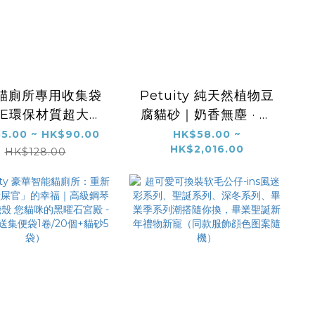
貓廁所專用收集袋
Petuity 純天然植物豆
PE環保材質超大尺
腐貓砂｜奶香無塵 · 迅
寸專利拉繩設計
速結團 · 高效除臭 · 可
5.00 ~ HK$90.00
HK$58.00 ~
HK$2,016.00
沖廁所（2.5KG/包）
HK$128.00