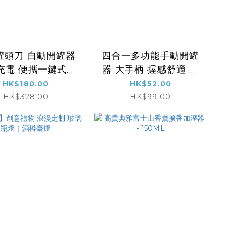
罐頭刀 自動開罐器
四合一多功能手動開罐
B充電 便攜一鍵式開
器 大手柄 握感舒適 開
 適合所有形狀罐頭
罐頭、瓶蓋、啤酒蓋 安
HK$180.00
HK$52.00
治療師推介 老年人
全切割 邊緣平滑 省力廚
HK$328.00
HK$99.00
炎手弱者媽媽手的
房小工具 老人手弱者均
器(充電版) - 藍
適用
色