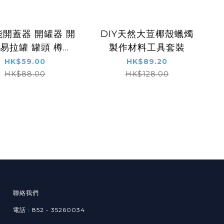
開蓋器 開罐器 開
DIY天然大荳椰殼蠟燭
 易拉罐 罐頭 樽蓋
製作材料工具套裝
啤酒 汽水
HK$59.00
HK$89.20
HK$88.00
HK$128.00
聯絡我們
電話 : 852 - 35260034