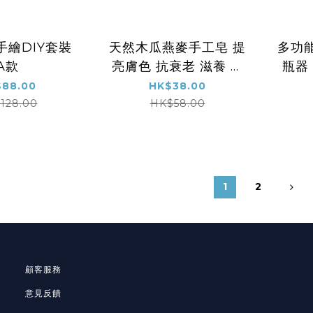
手繪DIY套裝
天然木瓜燕麥手工皂 提
多功能
A款
亮膚色 抗衰老 滋養 提
瓶器
拉 潤膚 保濕 （女士身
88.00
HK$38.00
體美容專用）
128.00
HK$58.00
1
2
顧客服務
意見反饋