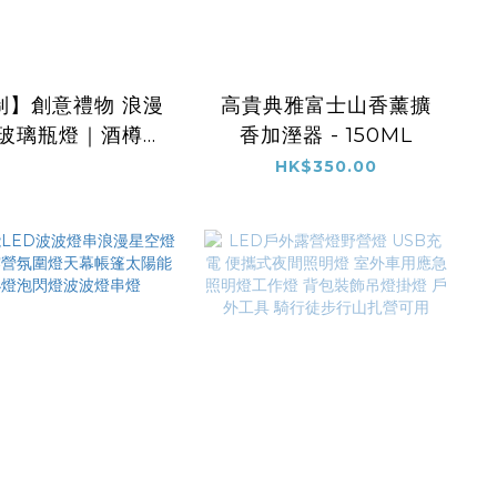
制】創意禮物 浪漫
高貴典雅富士山香薰擴
香加溼器 - 150ML
燈
HK$350.00