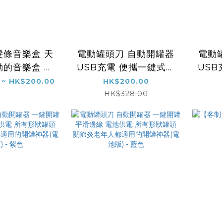
髮條音樂盒 天
電動罐頭刀 自動開罐器
電動
動的音樂盒 治
USB充電 便攜一鍵式開
US
件工藝 - 音
罐器 適合所有形狀罐頭
罐器
 ~ HK$200.00
HK$200.00
天空之城》
職業治療師推介 老年人
職業
HK$328.00
關節炎手弱者媽媽手的
關節
開罐神器(充電版) - 黑
開罐神
色