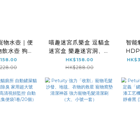
y 寵物水壺｜便
喵趣迷宮爪樂盒 逗貓盒
智能
物飲水壺 狗狗
迷宮盒 樂趣迷宮洞、追
HD
喝水器 食品級
逐鈴鐺球、磨爪抓零
158.00
HK$158.00
HK$3
量600ml
食・讓貓咪自嗨一整天
228.00
HK$288.00
（送2个鈴鐺）