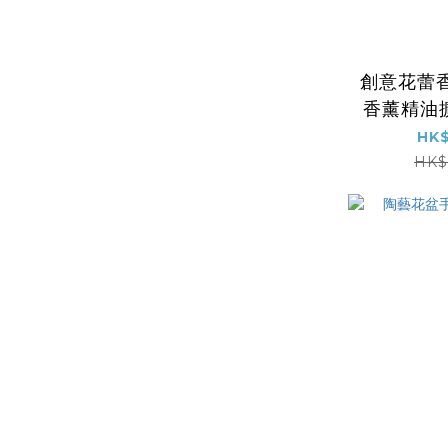
創意花蕾
香薰精油
辦公桌面
HK$
噴霧 植物
HK$
電 睡房 
薰燈18