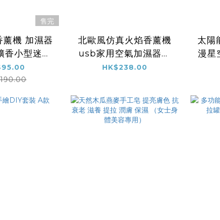
售完
香薰機 加濕器
北歐風仿真火焰香薰機
太陽
擴香小型迷你
usb家用空氣加濕器七
漫星
家用 靜音細緻
彩夜燈靜音助眠補水超
圍燈
95.00
HK$238.00
加濕 USB供
聲波噴霧香熏機
小燈
190.00
小夜燈 助眠香
130ML- 米白色
0ML 淺啡色