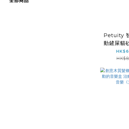
全部商品
Petuit
動鏟屎貓
除臭 家用超
HK$6
遠程控制
HK$8
自動清潔
便袋1