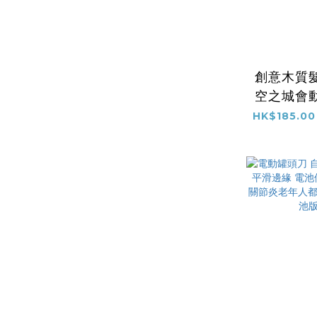
創意木質
空之城會
癒系家居擺
HK$185.00
樂《