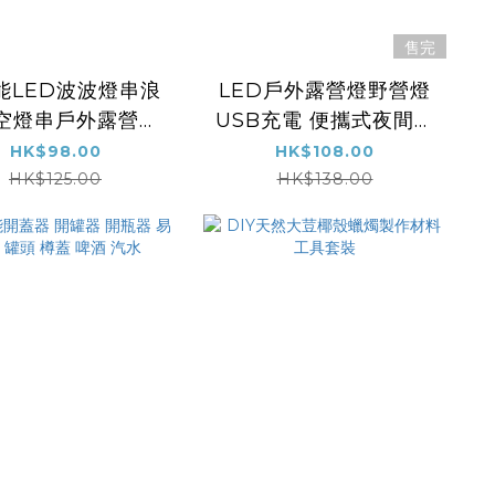
售完
能LED波波燈串浪
LED戶外露營燈野營燈
空燈串戶外露營氛
USB充電 便攜式夜間照
天幕帳篷太陽能燈
明燈 室外車用應急照明
HK$98.00
HK$108.00
泡閃燈波波燈串燈
燈工作燈 背包裝飾吊燈
HK$125.00
HK$138.00
掛燈 戶外工具 騎行徒步
行山扎營可用